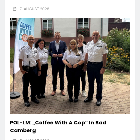
7. AUGUST 2026
POL-LM: „Coffee With A Cop“ In Bad
Camberg