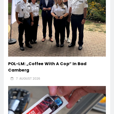
POL-LM: „Coffee With A Cop“ In Bad
Camberg
7. AUGUST 2026