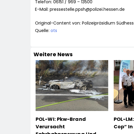
Telefon: 06151 / 969 – 13500
E-Mail:
pressestelle.ppsh@polizei.hessen.de
Original-Content von: Polizeipräsidium Südhess
Quelle:
ots
Weitere News
POL-WI: Pkw-Brand
POL-LM:
Verursacht
Cop“ I