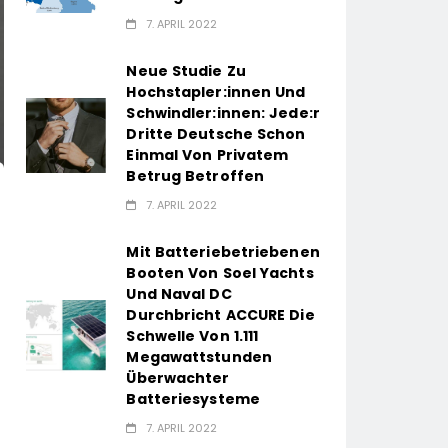
7. APRIL 2022
Neue Studie Zu
Hochstapler:innen Und
Schwindler:innen: Jede:r
Dritte Deutsche Schon
Einmal Von Privatem
Betrug Betroffen
7. APRIL 2022
Mit Batteriebetriebenen
Booten Von Soel Yachts
Und Naval DC
Durchbricht ACCURE Die
Schwelle Von 1.111
Megawattstunden
Überwachter
Batteriesysteme
7. APRIL 2022