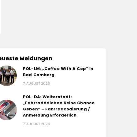
eueste Meldungen
POL-LM: „Coffee With A Cop“ In
Bad Camberg
7. AUGUST 2026
POL-DA: Weiterstadt:
„Fahrradddieben Keine Chance
Geben“ – Fahrradcodierung /
Anmeldung Erforderlich
7. AUGUST 2026