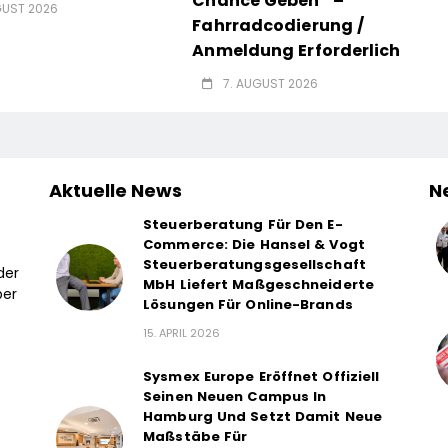
Chance Geben“ –
GUST 2026
Fahrradcodierung /
Anmeldung Erforderlich
7. AUGUST 2026
Aktuelle News
N
Steuerberatung Für Den E-
Commerce: Die Hansel & Vogt
Steuerberatungsgesellschaft
der
MbH Liefert Maßgeschneiderte
ber
Lösungen Für Online-Brands
15. APRIL 2026
Sysmex Europe Eröffnet Offiziell
Seinen Neuen Campus In
Hamburg Und Setzt Damit Neue
Maßstäbe Für