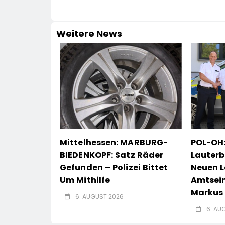
Weitere News
Mittelhessen: MARBURG-
POL-OH:
BIEDENKOPF: Satz Räder
Lauterb
Gefunden – Polizei Bittet
Neuen L
Um Mithilfe
Amtsei
Markus 
6. AUGUST 2026
6. AU