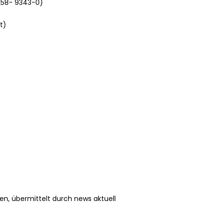
6258- 9343-0)
t)
en, übermittelt durch news aktuell