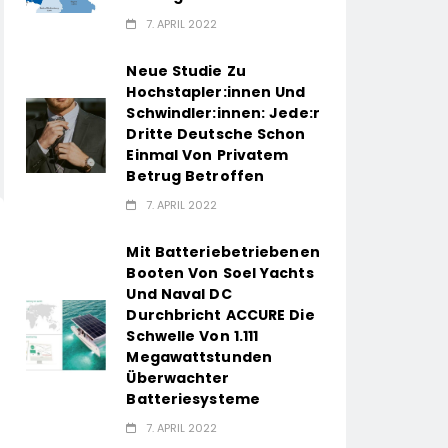
7. APRIL 2022
Neue Studie Zu
Hochstapler:innen Und
Schwindler:innen: Jede:r
Dritte Deutsche Schon
Einmal Von Privatem
Betrug Betroffen
7. APRIL 2022
Mit Batteriebetriebenen
Booten Von Soel Yachts
Und Naval DC
Durchbricht ACCURE Die
Schwelle Von 1.111
Megawattstunden
Überwachter
Batteriesysteme
7. APRIL 2022