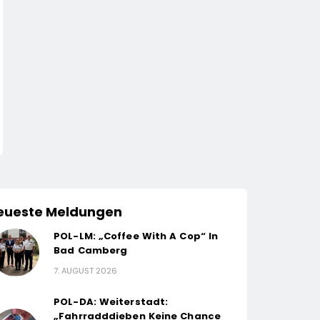
eueste Meldungen
POL-LM: „Coffee With A Cop“ In
Bad Camberg
7. AUGUST 2026
POL-DA: Weiterstadt:
„Fahrradddieben Keine Chance