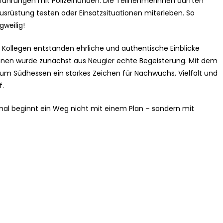
Vorführungen mit Polizeihunden. Die Teilnehmerinnen durften
Ausrüstung testen oder Einsatzsituationen miterleben. So
gweilig!
 Kollegen entstanden ehrliche und authentische Einblicke
innen wurde zunächst aus Neugier echte Begeisterung. Mit dem
ium Südhessen ein starkes Zeichen für Nachwuchs, Vielfalt und
f.
chmal beginnt ein Weg nicht mit einem Plan – sondern mit