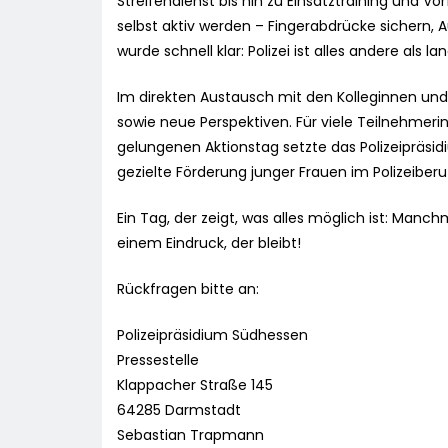
Streifendienst bis hin zu Einsatztraining und 
selbst aktiv werden – Fingerabdrücke sichern, 
wurde schnell klar: Polizei ist alles andere als lan
Im direkten Austausch mit den Kolleginnen und
sowie neue Perspektiven. Für viele Teilnehmer
gelungenen Aktionstag setzte das Polizeipräsid
gezielte Förderung junger Frauen im Polizeiberu
Ein Tag, der zeigt, was alles möglich ist: Man
einem Eindruck, der bleibt!
Rückfragen bitte an:
Polizeipräsidium Südhessen
Pressestelle
Klappacher Straße 145
64285 Darmstadt
Sebastian Trapmann