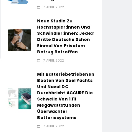
7. APRIL 2022
Neue Studie Zu
Hochstapler:innen Und
Schwindler:innen: Jede:r
Dritte Deutsche Schon
Einmal Von Privatem
Betrug Betroffen
7. APRIL 2022
Mit Batteriebetriebenen
Booten Von Soel Yachts
Und Naval DC
Durchbricht ACCURE Die
Schwelle Von 1.111
Megawattstunden
Überwachter
Batteriesysteme
7. APRIL 2022