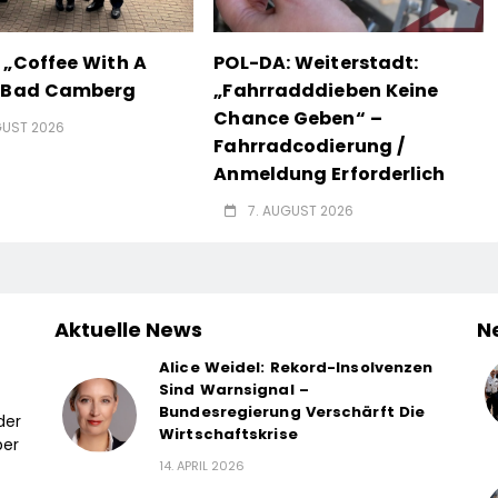
 „Coffee With A
POL-DA: Weiterstadt:
n Bad Camberg
„Fahrradddieben Keine
Chance Geben“ –
GUST 2026
Fahrradcodierung /
Anmeldung Erforderlich
7. AUGUST 2026
Aktuelle News
N
Alice Weidel: Rekord-Insolvenzen
Sind Warnsignal –
Bundesregierung Verschärft Die
der
Wirtschaftskrise
ber
14. APRIL 2026