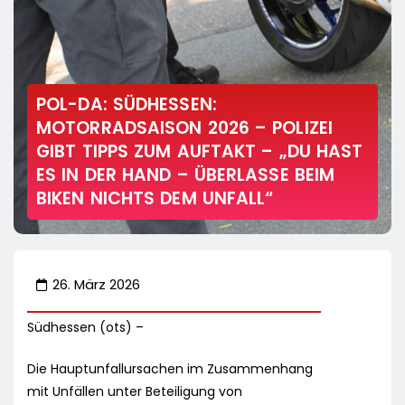
POL-DA: SÜDHESSEN:
MOTORRADSAISON 2026 – POLIZEI
GIBT TIPPS ZUM AUFTAKT – „DU HAST
ES IN DER HAND – ÜBERLASSE BEIM
BIKEN NICHTS DEM UNFALL“
26. März 2026
Südhessen (ots) –
Die Hauptunfallursachen im Zusammenhang
mit Unfällen unter Beteiligung von