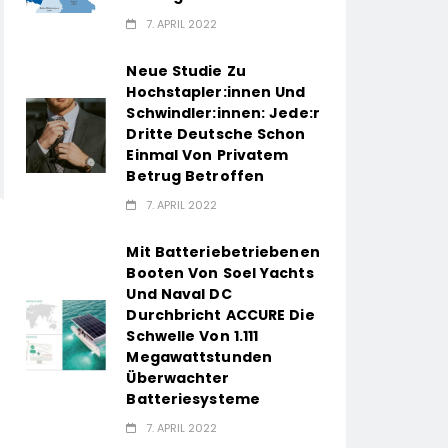
7. APRIL 2022
Neue Studie Zu
Hochstapler:innen Und
Schwindler:innen: Jede:r
Dritte Deutsche Schon
Einmal Von Privatem
Betrug Betroffen
7. APRIL 2022
Mit Batteriebetriebenen
Booten Von Soel Yachts
Und Naval DC
Durchbricht ACCURE Die
Schwelle Von 1.111
Megawattstunden
Überwachter
Batteriesysteme
7. APRIL 2022