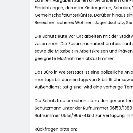
Zu ihren Aufgaben zählen unter anderem die Pr
Einrichtungen, darunter Kindergärten, Schulen
Gemeinschaftsunterkünfte. Darüber hinaus sind s
Bereichen sicheres Wohnen, Jugendschutz, Se
Die Schutzleute vor Ort arbeiten mit der Stad
zusammen. Die Zusammenarbeit umfasst unte
sowie die Mitarbeit in Arbeitskreisen und Präven
geeignete Maßnahmen abzustimmen.
Das Büro in Weiterstadt ist eine polizeiliche An
montags bis donnerstags von 8 bis 16 Uhr sowie 
Außendienst tätig sind, wird eine vorherige T
Die Schutzfrau erreichen sie zu den genannte
Schutzmann unter der Rufnummer 06150/1389-12. 
Rufnummer 06151/969-41310 zur Verfügung. In N
Rückfragen bitte an: