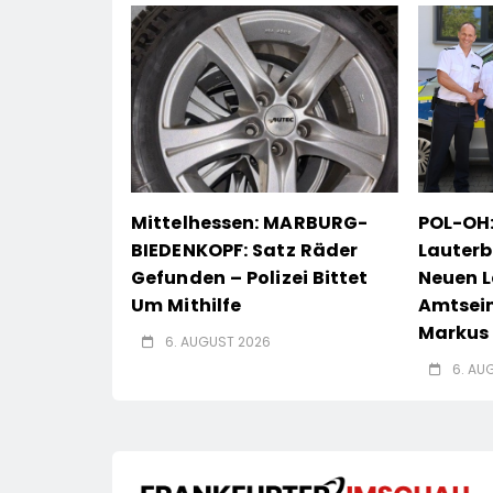
Mittelhessen: MARBURG-
POL-OH:
BIEDENKOPF: Satz Räder
Lauterb
Gefunden – Polizei Bittet
Neuen L
Um Mithilfe
Amtsei
Markus 
6. AUGUST 2026
6. AU