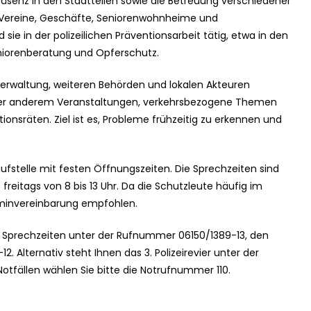
äsenz in den Stadtteilen sowie die Betreuung verschiedener
, Vereine, Geschäfte, Seniorenwohnheime und
ie in der polizeilichen Präventionsarbeit tätig, etwa in den
niorenberatung und Opferschutz.
tverwaltung, weiteren Behörden und lokalen Akteuren
r anderem Veranstaltungen, verkehrsbezogene Themen
tionsräten. Ziel ist es, Probleme frühzeitig zu erkennen und
laufstelle mit festen Öffnungszeiten. Die Sprechzeiten sind
freitags von 8 bis 13 Uhr. Da die Schutzleute häufig im
erminvereinbarung empfohlen.
n Sprechzeiten unter der Rufnummer 06150/1389-13, den
Alternativ steht Ihnen das 3. Polizeirevier unter der
otfällen wählen Sie bitte die Notrufnummer 110.