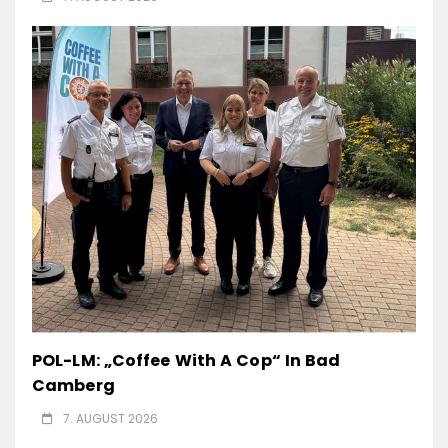
POL-LM: „Coffee With A Cop“ In Bad
Camberg
7. AUGUST 2026