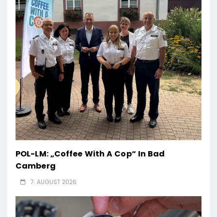
POL-LM: „Coffee With A Cop“ In Bad
Camberg
7. AUGUST 2026