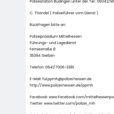
Polizeistation Büdingen unter der Tel.: 06042/9
C. Thöndel ( Polizeiführer vom Dienst )
Rückfragen bitte an:
Polizeipräsidium Mittelhessen
Führungs- und Lagedienst
Ferniestraße 8
35394 Gießen
Telefon: 0641/7006-3381
E-Mail:
ful.ppmh@polizei.hessen.de
http://www.polizei.hessen.de/ppmh
Facebook: www.facebook.com/mittelhessenpol
Twitter: www.twitter.com/polizei_mh