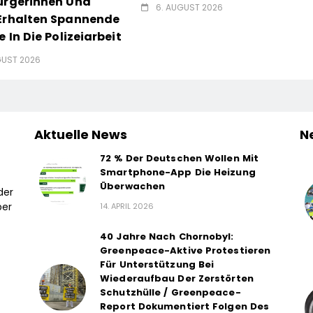
ürgerinnen Und
6. AUGUST 2026
Erhalten Spannende
e In Die Polizeiarbeit
GUST 2026
Aktuelle News
N
72 % Der Deutschen Wollen Mit
Smartphone-App Die Heizung
Überwachen
der
ber
14. APRIL 2026
40 Jahre Nach Chornobyl:
Greenpeace-Aktive Protestieren
Für Unterstützung Bei
Wiederaufbau Der Zerstörten
Schutzhülle / Greenpeace-
Report Dokumentiert Folgen Des