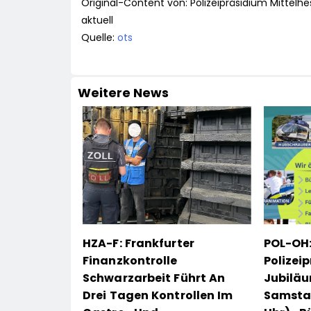
Original-Content von: Polizeipräsidium Mittelh
aktuell
Quelle:
ots
Weitere News
HZA-F: Frankfurter
POL-OH:
Finanzkontrolle
Polizei
Schwarzarbeit Führt An
Jubilä
Drei Tagen Kontrollen Im
Samstag