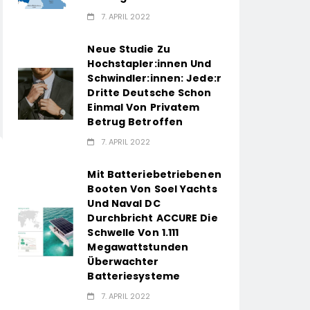
7. APRIL 2022
Neue Studie Zu
Hochstapler:innen Und
Schwindler:innen: Jede:r
Dritte Deutsche Schon
Einmal Von Privatem
Betrug Betroffen
7. APRIL 2022
Mit Batteriebetriebenen
Booten Von Soel Yachts
Und Naval DC
Durchbricht ACCURE Die
Schwelle Von 1.111
Megawattstunden
Überwachter
Batteriesysteme
7. APRIL 2022