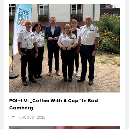
POL-LM: „Coffee With A Cop“ In Bad
Camberg
7. AUGUST 2026