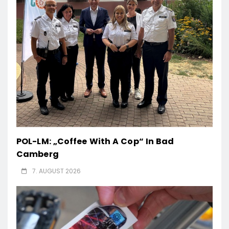
POL-LM: „Coffee With A Cop“ In Bad
Camberg
7. AUGUST 2026