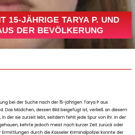
T 15-JÄHRIGE TARYA P. UND
 AUS DER BEVÖLKERUNG
zung bei der Suche nach der 15-jährigen Tarya P aus
d. Das Mädchen, dessen Bild beigefügt ist, verließ an diesem
der sie zurzeit lebt, seitdem fehlt jede Spur von ihr. In der
ehauen, kehrte jedoch meist nach kurzer Zeit zurück oder
r Ermittlungen durch die Kasseler Kriminalpolizei konnte der