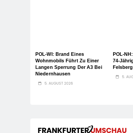
POL-WI: Brand Eines
POL-NH:
Wohnmobils Führt Zu Einer
74-Jähri
Langen Sperrung Der A3 Bei
Felsberg
Niedernhausen
5. AU
5. AUGUST 2026