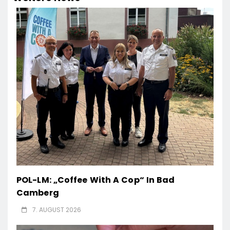
POL-LM: „Coffee With A Cop“ In Bad
Camberg
7. AUGUST 2026