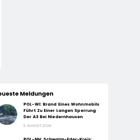
eueste Meldungen
POL-WI: Brand Eines Wohnmobils
Führt Zu Einer Langen Sperrung
Der A3 Bei Niedernhausen
5. AUGUST 2026
POL-NH: Schwalm-Eder-Kreis: