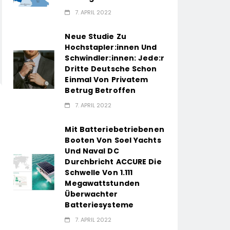
7. APRIL 2022
Neue Studie Zu
Hochstapler:innen Und
Schwindler:innen: Jede:r
Dritte Deutsche Schon
Einmal Von Privatem
Betrug Betroffen
7. APRIL 2022
Mit Batteriebetriebenen
Booten Von Soel Yachts
Und Naval DC
Durchbricht ACCURE Die
Schwelle Von 1.111
Megawattstunden
Überwachter
Batteriesysteme
7. APRIL 2022