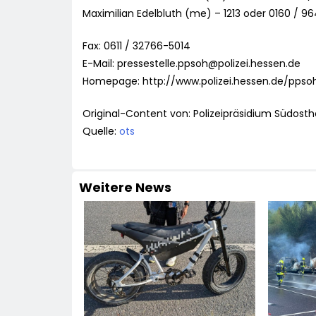
Maximilian Edelbluth (me) – 1213 oder 0160 / 
Fax: 0611 / 32766-5014
E-Mail:
pressestelle.ppsoh@polizei.hessen.de
Homepage: http://www.polizei.hessen.de/ppso
Original-Content von: Polizeipräsidium Südosth
Quelle:
ots
Weitere News