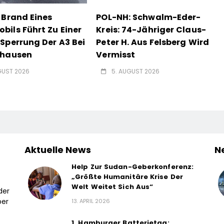
 Brand Eines
POL-NH: Schwalm-Eder-
ils Führt Zu Einer
Kreis: 74-Jähriger Claus-
Sperrung Der A3 Bei
Peter H. Aus Felsberg Wird
nhausen
Vermisst
GUST 2026
5. AUGUST 2026
Aktuelle News
N
Help Zur Sudan-Geberkonferenz:
„Größte Humanitäre Krise Der
Welt Weitet Sich Aus“
der
ber
13. APRIL 2026
1. Hamburger Batterietag: