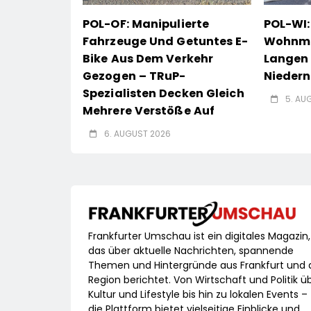
POL-OF: Manipulierte
POL-WI:
Fahrzeuge Und Getuntes E-
Wohnmob
Bike Aus Dem Verkehr
Langen 
Gezogen – TRuP-
Nieder
Spezialisten Decken Gleich
5. AU
Mehrere Verstöße Auf
6. AUGUST 2026
Frankfurter Umschau ist ein digitales Magazin,
das über aktuelle Nachrichten, spannende
Themen und Hintergründe aus Frankfurt und 
Region berichtet. Von Wirtschaft und Politik ü
Kultur und Lifestyle bis hin zu lokalen Events –
die Plattform bietet vielseitige Einblicke und