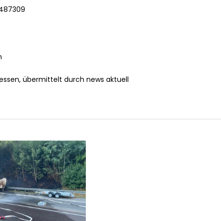
96487309
h
essen, übermittelt durch news aktuell