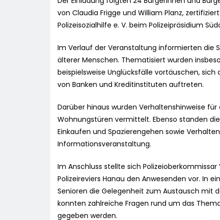
Der Einladung folgten 24 Bürgerinnen und Bür
von Claudia Frigge und William Planz, zertifizie
Polizeisozialhilfe e. V. beim Polizeipräsidium Sü
Im Verlauf der Veranstaltung informierten die
älterer Menschen. Thematisiert wurden insbeso
beispielsweise Unglücksfälle vortäuschen, sich a
von Banken und Kreditinstituten auftreten.
Darüber hinaus wurden Verhaltenshinweise fü
Wohnungstüren vermittelt. Ebenso standen d
Einkaufen und Spazierengehen sowie Verhalte
Informationsveranstaltung.
Im Anschluss stellte sich Polizeioberkommissar 
Polizeireviers Hanau den Anwesenden vor. In e
Senioren die Gelegenheit zum Austausch mit d
konnten zahlreiche Fragen rund um das Thema S
gegeben werden.