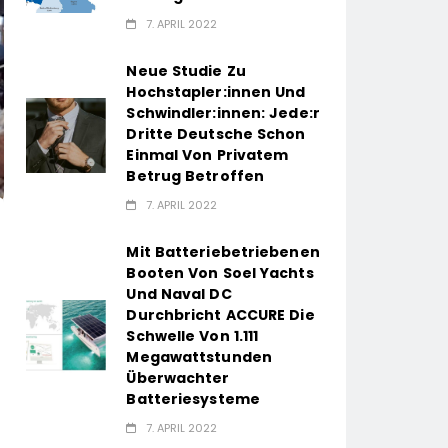
7. APRIL 2022
Neue Studie Zu
Hochstapler:innen Und
Schwindler:innen: Jede:r
Dritte Deutsche Schon
Einmal Von Privatem
Betrug Betroffen
7. APRIL 2022
Mit Batteriebetriebenen
Booten Von Soel Yachts
Und Naval DC
Durchbricht ACCURE Die
Schwelle Von 1.111
Megawattstunden
Überwachter
Batteriesysteme
7. APRIL 2022