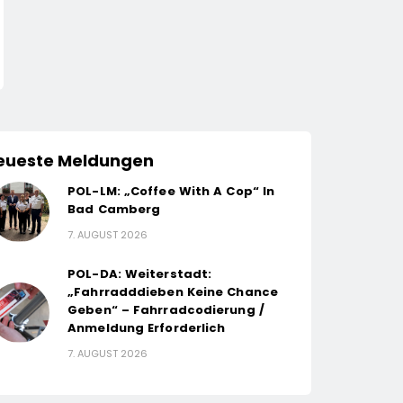
eueste Meldungen
POL-LM: „Coffee With A Cop“ In
Bad Camberg
7. AUGUST 2026
POL-DA: Weiterstadt:
„Fahrradddieben Keine Chance
Geben“ – Fahrradcodierung /
Anmeldung Erforderlich
7. AUGUST 2026