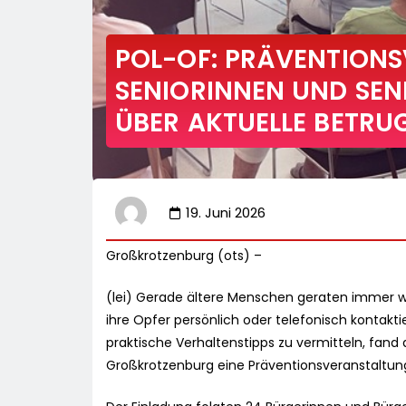
POL-OF: PRÄVENTION
SENIORINNEN UND SENI
ÜBER AKTUELLE BETR
19. Juni 2026
Großkrotzenburg (ots) –
(lei) Gerade ältere Menschen geraten immer wi
ihre Opfer persönlich oder telefonisch kontak
praktische Verhaltenstipps zu vermitteln, fan
Großkrotzenburg eine Präventionsveranstaltung