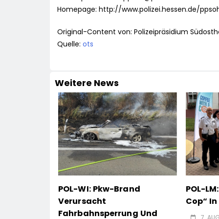
Homepage: http://www.polizei.hessen.de/ppso
Original-Content von: Polizeipräsidium Südosth
Quelle:
ots
Weitere News
POL-WI: Pkw-Brand
POL-LM:
Verursacht
Cop“ I
Fahrbahnsperrung Und
7. AU