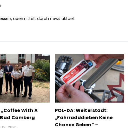
h
essen, übermittelt durch news aktuell
 „Coffee With A
POL-DA: Weiterstadt:
n Bad Camberg
„Fahrradddieben Keine
Chance Geben“ –
GUST 2026