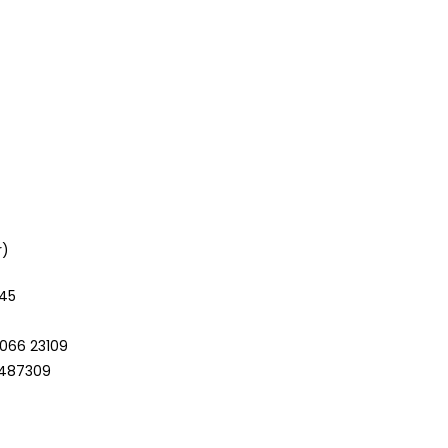
r)
745
 066 23109
96487309