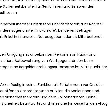
ger aus Großkrotzenburg. Begrüßt wurden die Teilnehmenden
rte Sicherheitsberater für Seniorinnen und Senioren der
dosthessen.
 Sicherheitsberater umfassend über Straftaten zum Nachteil
ndere sogenannte „Trickanrufe“, bei denen Betrüger
ls Enkel in finanzieller Not ausgeben oder als Mitarbeitende
r den Umgang mit unbekannten Personen an Haus- und
ie sichere Aufbewahrung von Wertgegenständen beim
nsregeln an Bargeldauszahlungsautomaten im Mittelpunkt der
Volker Rostig in seiner Funktion als Schutzmann vor Ort des
iner offenen Gesprächsrunde nutzten die Seniorinnen und
en Sicherheitsberatern und dem Polizeibeamten. Dabei
icherheit beantwortet und hilfreiche Hinweise für den Alltag