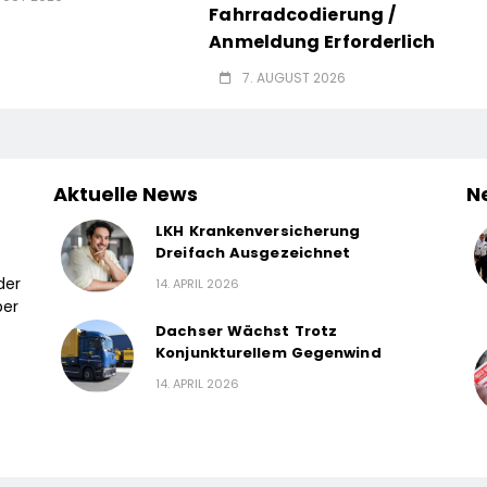
Fahrradcodierung /
Anmeldung Erforderlich
7. AUGUST 2026
Aktuelle News
N
LKH Krankenversicherung
Dreifach Ausgezeichnet
der
14. APRIL 2026
ber
Dachser Wächst Trotz
Konjunkturellem Gegenwind
14. APRIL 2026