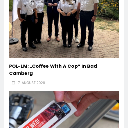
POL-LM: „Coffee With A Cop“ In Bad
Camberg
7. AUGUST 2026