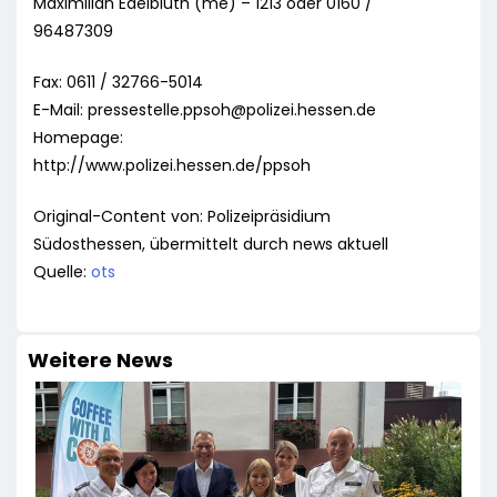
Maximilian Edelbluth (me) – 1213 oder 0160 /
96487309
Fax: 0611 / 32766-5014
E-Mail:
pressestelle.ppsoh@polizei.hessen.de
Homepage:
http://www.polizei.hessen.de/ppsoh
Original-Content von: Polizeipräsidium
Südosthessen, übermittelt durch news aktuell
Quelle:
ots
Weitere News