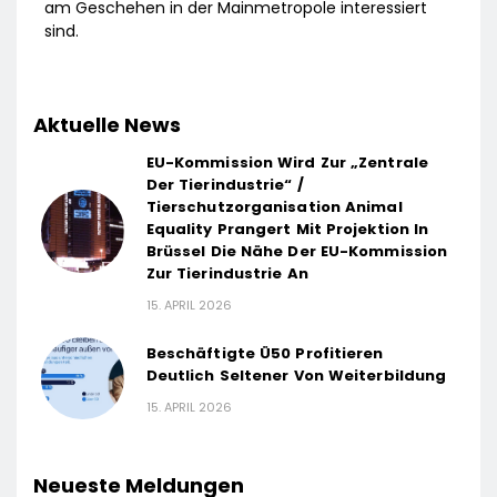
am Geschehen in der Mainmetropole interessiert
sind.
Aktuelle News
EU-Kommission Wird Zur „Zentrale
Der Tierindustrie“ /
Tierschutzorganisation Animal
Equality Prangert Mit Projektion In
Brüssel Die Nähe Der EU-Kommission
Zur Tierindustrie An
15. APRIL 2026
Beschäftigte Ü50 Profitieren
Deutlich Seltener Von Weiterbildung
15. APRIL 2026
Neueste Meldungen