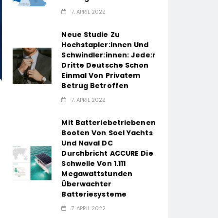
7. APRIL 2022
Neue Studie Zu
Hochstapler:innen Und
Schwindler:innen: Jede:r
Dritte Deutsche Schon
Einmal Von Privatem
Betrug Betroffen
7. APRIL 2022
Mit Batteriebetriebenen
Booten Von Soel Yachts
Und Naval DC
Durchbricht ACCURE Die
Schwelle Von 1.111
Megawattstunden
Überwachter
Batteriesysteme
7. APRIL 2022