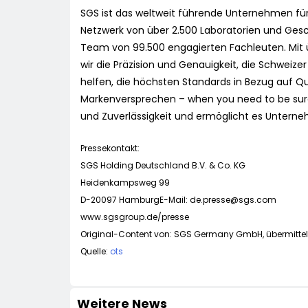
SGS ist das weltweit führende Unternehmen für P
Netzwerk von über 2.500 Laboratorien und Gesc
Team von 99.500 engagierten Fachleuten. Mit ü
wir die Präzision und Genauigkeit, die Schwei
helfen, die höchsten Standards in Bezug auf Qu
Markenversprechen – when you need to be sure 
und Zuverlässigkeit und ermöglicht es Unterne
Pressekontakt:
SGS Holding Deutschland B.V. & Co. KG
Heidenkampsweg 99
D-20097 HamburgE-Mail:
de.presse@sgs.com
www.sgsgroup.de/presse
Original-Content von: SGS Germany GmbH, übermittelt
Quelle:
ots
Weitere News