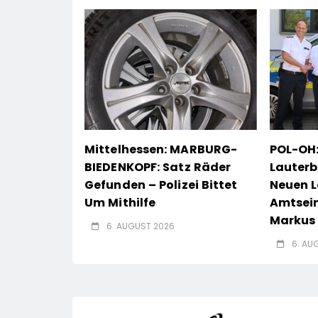
Mittelhessen: MARBURG-
POL-OH:
BIEDENKOPF: Satz Räder
Lauterb
Gefunden – Polizei Bittet
Neuen L
Um Mithilfe
Amtsei
Markus 
6. AUGUST 2026
6. AU