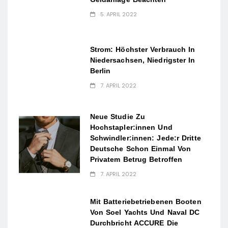
5. APRIL 2022
Strom: Höchster Verbrauch In
Niedersachsen, Niedrigster In
Berlin
7. APRIL 2022
Neue Studie Zu
Hochstapler:innen Und
Schwindler:innen: Jede:r Dritte
Deutsche Schon Einmal Von
Privatem Betrug Betroffen
7. APRIL 2022
Mit Batteriebetriebenen Booten
Von Soel Yachts Und Naval DC
Durchbricht ACCURE Die