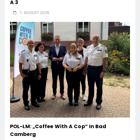
A 3
7. AUGUST 2026
POL-LM: „Coffee With A Cop“ In Bad
Camberg