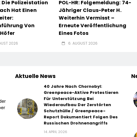
 Die Polizeistation
POL-HR: Folgemeldung: 74-
ach Hat Einen
Jähriger Claus-Peter H.
eiter:
Weiterhin Vermisst –
nführung Von
Erneute Veröffentlichung
Höfer
Eines Fotos
GUST 2026
6. AUGUST 2026
Aktuelle News
N
40 Jahre Nach Chornobyl:
Greenpeace-Aktive Protestieren
Für Unterstützung Bei
der
Wiederaufbau Der Zerstörten
ber
Schutzhülle / Greenpeace-
Report Dokumentiert Folgen Des
Russischen Drohnenangriffs
14. APRIL 2026