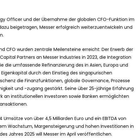
ategy Officer und der Übernahme der globalen CFO-Funktion im
azu beigetragen, Messer erfolgreich weiterzuentwickeln und
n.
und CFO wurden zentrale Meilensteine erreicht: Der Erwerb der
pital Partners an Messer Industries in 2023, die Integration
ie die umfassende Refinanzierung des in Asien, Europa und
Eigenkapital durch den Einstieg des singapurischen
schenz die Finanzfunktionen, globale Governance, Prozesse
fähigkeit und -zugang gestärkt. Seine über 25-jährige Erfahrung
k an institutionellen Investoren sowie Banken ermöglichten
ansaktionen.
4 Umsätze von über 4,5 Milliarden Euro und ein EBITDA von
ichem Wachstum, Margensteigerung und hohen Investitionen in
des Jahres 2025 will Messer im April veröffentlichen.