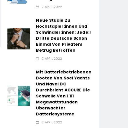
7. APRIL 2022
Neue Studie Zu
Hochstapler:innen Und
Schwindler:innen: Jede:r
Dritte Deutsche Schon
Einmal Von Privatem
Betrug Betroffen
7. APRIL 2022
Mit Batteriebetriebenen
Booten Von Soel Yachts
Und Naval DC
Durchbricht ACCURE Die
Schwelle Von 1.111
Megawattstunden
Überwachter
Batteriesysteme
7. APRIL 2022