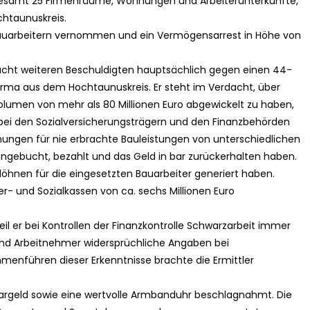
sgesamt 25 Firmenräume, Wohnungen und Arbeiterunterkünfte,
htaunuskreis.
Bauarbeitern vernommen und ein Vermögensarrest in Höhe von
acht weiteren Beschuldigten hauptsächlich gegen einen 44-
firma aus dem Hochtaunuskreis. Er steht im Verdacht, über
umen von mehr als 80 Millionen Euro abgewickelt zu haben,
bei den Sozialversicherungsträgern und den Finanzbehörden
nungen für nie erbrachte Bauleistungen von unterschiedlichen
ingebucht, bezahlt und das Geld in bar zurückerhalten haben.
löhnen für die eingesetzten Bauarbeiter generiert haben.
er- und Sozialkassen von ca. sechs Millionen Euro
il er bei Kontrollen der Finanzkontrolle Schwarzarbeit immer
d Arbeitnehmer widersprüchliche Angaben bei
nführen dieser Erkenntnisse brachte die Ermittler
argeld sowie eine wertvolle Armbanduhr beschlagnahmt. Die