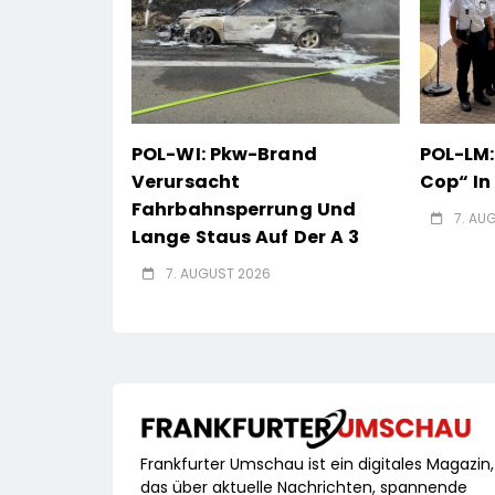
POL-WI: Pkw-Brand
POL-LM:
Verursacht
Cop“ I
Fahrbahnsperrung Und
7. AU
Lange Staus Auf Der A 3
7. AUGUST 2026
Frankfurter Umschau ist ein digitales Magazin,
das über aktuelle Nachrichten, spannende