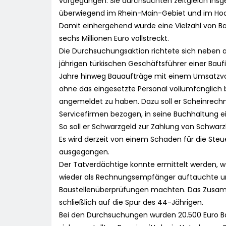
vorgegangen. Sie durchsuchten zeitgleich in
überwiegend im Rhein-Main-Gebiet und im Hoc
Damit einhergehend wurde eine Vielzahl von 
sechs Millionen Euro vollstreckt.
Die Durchsuchungsaktion richtete sich neben 
jährigen türkischen Geschäftsführer einer Bau
Jahre hinweg Bauaufträge mit einem Umsatzvol
ohne das eingesetzte Personal vollumfänglich 
angemeldet zu haben. Dazu soll er Scheinrech
Servicefirmen bezogen, in seine Buchhaltung e
So soll er Schwarzgeld zur Zahlung von Schwarz
Es wird derzeit von einem Schaden für die Steu
ausgegangen.
Der Tatverdächtige konnte ermittelt werden, we
wieder als Rechnungsempfänger auftauchte un
Baustellenüberprüfungen machten. Das Zusamme
schließlich auf die Spur des 44-Jährigen.
Bei den Durchsuchungen wurden 20.500 Euro B