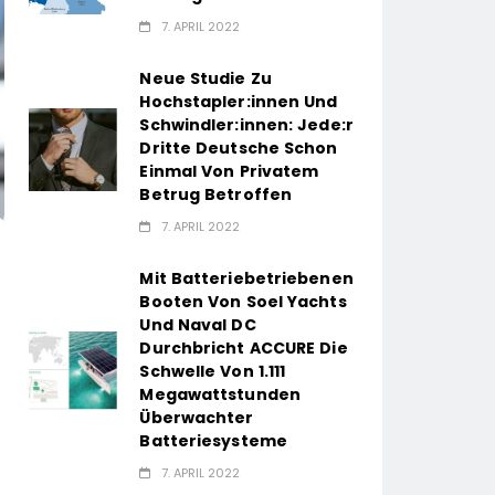
7. APRIL 2022
Neue Studie Zu
Hochstapler:innen Und
Schwindler:innen: Jede:r
Dritte Deutsche Schon
Einmal Von Privatem
Betrug Betroffen
7. APRIL 2022
Mit Batteriebetriebenen
Booten Von Soel Yachts
Und Naval DC
Durchbricht ACCURE Die
Schwelle Von 1.111
Megawattstunden
Überwachter
Batteriesysteme
7. APRIL 2022