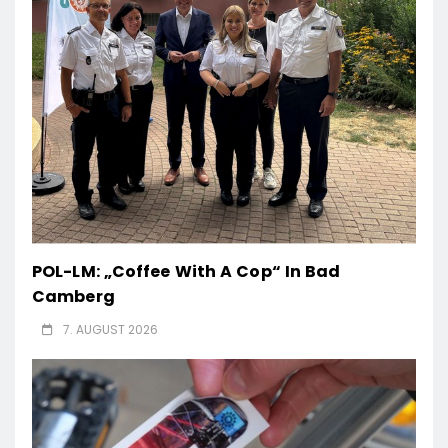
POL-LM: „Coffee With A Cop“ In Bad
Camberg
7. AUGUST 2026