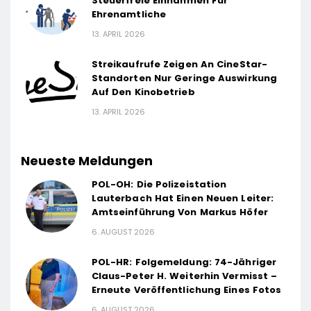
Steuerfreie Einnahmen Für
Ehrenamtliche
13. APRIL 2026
Streikaufrufe Zeigen An CineStar-
Standorten Nur Geringe Auswirkung
Auf Den Kinobetrieb
13. APRIL 2026
Neueste Meldungen
POL-OH: Die Polizeistation
Lauterbach Hat Einen Neuen Leiter:
Amtseinführung Von Markus Höfer
6. AUGUST 2026
POL-HR: Folgemeldung: 74-Jähriger
Claus-Peter H. Weiterhin Vermisst –
Erneute Veröffentlichung Eines Fotos
6. AUGUST 2026