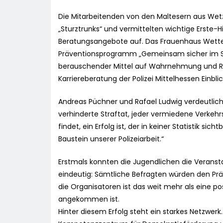
Die Mitarbeitenden von den Maltesern aus Wet
„Sturztrunks“ und vermittelten wichtige Erste-
Beratungsangebote auf. Das Frauenhaus Wetterau
Präventionsprogramm „Gemeinsam sicher im St
berauschender Mittel auf Wahrnehmung und Reak
Karriereberatung der Polizei Mittelhessen Einbl
Andreas Püchner und Rafael Ludwig verdeutlichen
verhinderte Straftat, jeder vermiedene Verkehrs
findet, ein Erfolg ist, der in keiner Statistik si
Baustein unserer Polizeiarbeit.“
Erstmals konnten die Jugendlichen die Veranst
eindeutig: Sämtliche Befragten würden den P
die Organisatoren ist das weit mehr als eine pos
angekommen ist.
Hinter diesem Erfolg steht ein starkes Netzwerk.