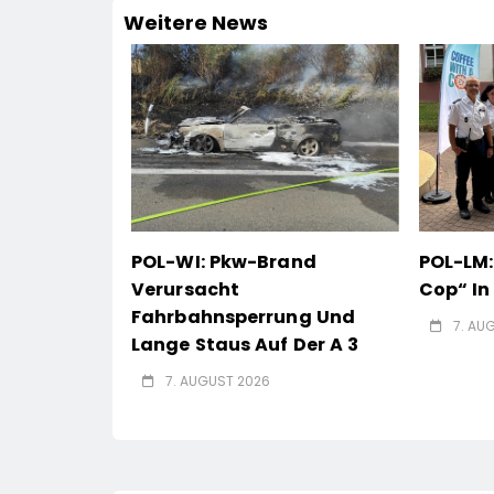
Weitere News
POL-WI: Pkw-Brand
POL-LM:
Verursacht
Cop“ I
Fahrbahnsperrung Und
7. AU
Lange Staus Auf Der A 3
7. AUGUST 2026