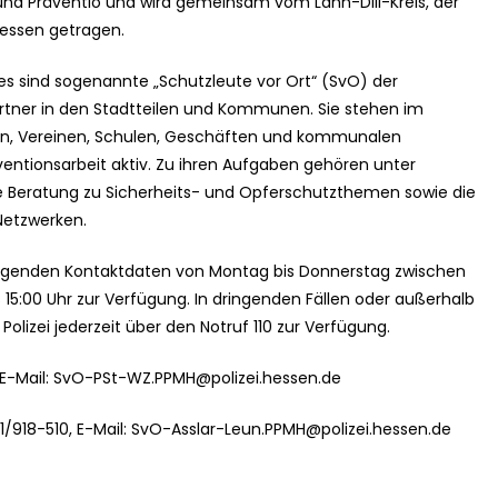
d Präventio und wird gemeinsam vom Lahn-Dill-Kreis, der
hessen getragen.
ges sind sogenannte „Schutzleute vor Ort“ (SvO) der
rtner in den Stadtteilen und Kommunen. Sie stehen im
rn, Vereinen, Schulen, Geschäften und kommunalen
ventionsarbeit aktiv. Zu ihren Aufgaben gehören unter
e Beratung zu Sicherheits- und Opferschutzthemen sowie die
etzwerken.
olgenden Kontaktdaten von Montag bis Donnerstag zwischen
s 15:00 Uhr zur Verfügung. In dringenden Fällen oder außerhalb
Polizei jederzeit über den Notruf 110 zur Verfügung.
E-Mail:
SvO-PSt-WZ.PPMH@polizei.hessen.de
/918-510, E-Mail:
SvO-Asslar-Leun.PPMH@polizei.hessen.de