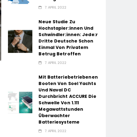
7. APRIL 2022
Neue Studie Zu
Hochstapler:innen Und
Schwindler:innen: Jede:r
Dritte Deutsche Schon
Einmal Von Privatem
Betrug Betroffen
7. APRIL 2022
Mit Batteriebetriebenen
Booten Von Soel Yachts
Und Naval DC
Durchbricht ACCURE Die
Schwelle Von 1.111
Megawattstunden
Überwachter
Batteriesysteme
7. APRIL 2022