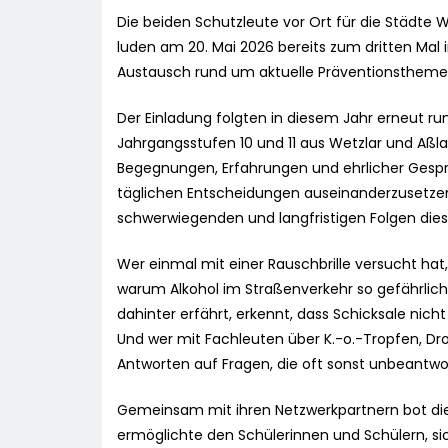
Die beiden Schutzleute vor Ort für die Städte 
luden am 20. Mai 2026 bereits zum dritten Mal 
Austausch rund um aktuelle Präventionsthemen
Der Einladung folgten in diesem Jahr erneut run
Jahrgangsstufen 10 und 11 aus Wetzlar und Aßlar
Begegnungen, Erfahrungen und ehrlicher Gesprä
täglichen Entscheidungen auseinanderzusetzen 
schwerwiegenden und langfristigen Folgen dies
Wer einmal mit einer Rauschbrille versucht hat,
warum Alkohol im Straßenverkehr so gefährlich
dahinter erfährt, erkennt, dass Schicksale nich
Und wer mit Fachleuten über K.-o.-Tropfen, Dro
Antworten auf Fragen, die oft sonst unbeantwor
Gemeinsam mit ihren Netzwerkpartnern bot di
ermöglichte den Schülerinnen und Schülern, sic