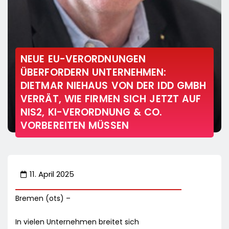
NEUE EU-VERORDNUNGEN
ÜBERFORDERN UNTERNEHMEN:
DIETMAR NIEHAUS VON DER IDD GMBH
VERRÄT, WIE FIRMEN SICH JETZT AUF
NIS2, KI-VERORDNUNG & CO.
VORBEREITEN MÜSSEN
11. April 2025
Bremen (ots) –
In vielen Unternehmen breitet sich