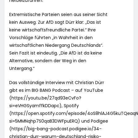
herbeizuführen.“
Extremistische Parteien seien aus seiner Sicht
kein Ausweg. Zur AfD sagt Dürr klar: „Das ist
keine wirtschaftsfreundliche Partei.“ Ihre
Vorschläge führten „in Wahrheit in den
wirtschaftlichen Niedergang Deutschlands“.
Sein Fazit ist eindeutig. „Die AfD ist da keine
Alternative, sondern der Weg in den
Untergang.“
Das vollständige Interview mit Christian Dürr
gibt es im BIG BANG Podcast – auf YouTube
(https://youtu.be/27qd93eCvFo?
si=eVHGSyamffkDDapc), Spotify
(https://open.spotify.com/episode/4oS8hlAJ4G5kuTQeaq
si=5MMNqhp7S0qaB3DWFpuERQ) und Podigee
(https://big-bang-podcast.podigee.io/34-
christian-durr-warum-deutschland-risiko-