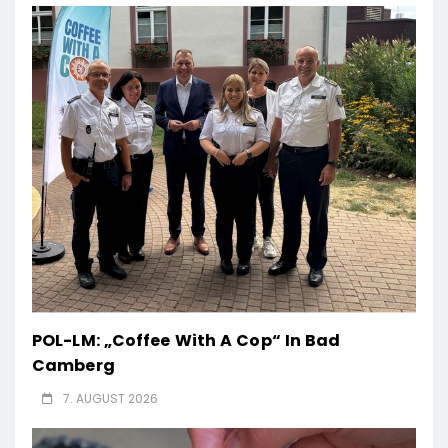
POL-LM: „Coffee With A Cop“ In Bad
Camberg
7. AUGUST 2026