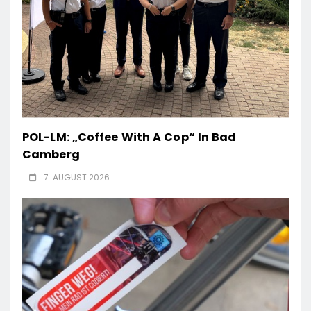
POL-LM: „Coffee With A Cop“ In Bad
Camberg
7. AUGUST 2026