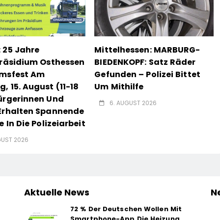
 25 Jahre
Mittelhessen: MARBURG-
präsidium Osthessen
BIEDENKOPF: Satz Räder
umsfest Am
Gefunden – Polizei Bittet
, 15. August (11-18
Um Mithilfe
ürgerinnen Und
6. AUGUST 2026
Erhalten Spannende
e In Die Polizeiarbeit
GUST 2026
Aktuelle News
N
72 % Der Deutschen Wollen Mit
Smartphone-App Die Heizung