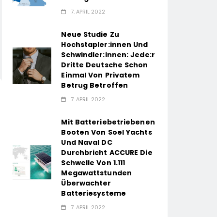
7. APRIL 2022
Neue Studie Zu
Hochstapler:innen Und
Schwindler:innen: Jede:r
Dritte Deutsche Schon
Einmal Von Privatem
Betrug Betroffen
7. APRIL 2022
Mit Batteriebetriebenen
Booten Von Soel Yachts
Und Naval DC
Durchbricht ACCURE Die
Schwelle Von 1.111
Megawattstunden
Überwachter
Batteriesysteme
7. APRIL 2022