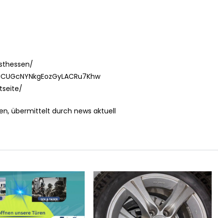
sthessen/
/UCUGcNYNkgEozGyLACRu7Khw
tseite/
en, übermittelt durch news aktuell