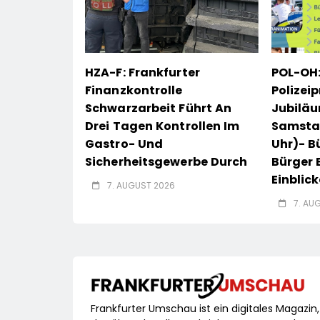
HZA-F: Frankfurter
POL-OH:
Finanzkontrolle
Polizei
Schwarzarbeit Führt An
Jubilä
Drei Tagen Kontrollen Im
Samstag
Gastro- Und
Uhr)- B
Sicherheitsgewerbe Durch
Bürger 
Einblick
7. AUGUST 2026
7. AU
Frankfurter Umschau ist ein digitales Magazin,