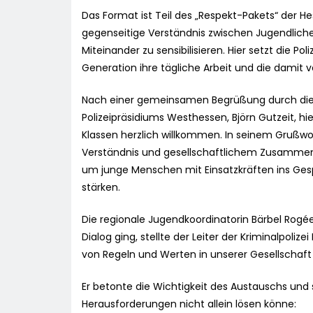
Das Format ist Teil des „Respekt-Pakets“ der H
gegenseitige Verständnis zwischen Jugendlichen
Miteinander zu sensibilisieren. Hier setzt die P
Generation ihre tägliche Arbeit und die dami
Nach einer gemeinsamen Begrüßung durch die S
Polizeipräsidiums Westhessen, Björn Gutzeit, hi
Klassen herzlich willkommen. In seinem Grußwo
Verständnis und gesellschaftlichem Zusammenha
um junge Menschen mit Einsatzkräften ins Ges
stärken.
Die regionale Jugendkoordinatorin Bärbel Rogé
Dialog ging, stellte der Leiter der Kriminalpoli
von Regeln und Werten in unserer Gesellschaft so
Er betonte die Wichtigkeit des Austauschs und ste
Herausforderungen nicht allein lösen könne: