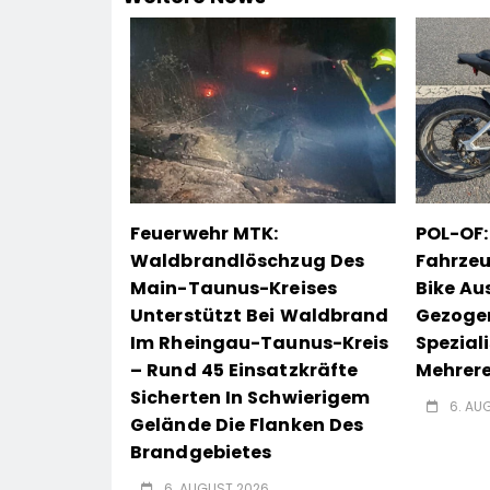
Feuerwehr MTK:
POL-OF:
Waldbrandlöschzug Des
Fahrzeu
Main-Taunus-Kreises
Bike Au
Unterstützt Bei Waldbrand
Gezoge
Im Rheingau-Taunus-Kreis
Spezial
– Rund 45 Einsatzkräfte
Mehrere
Sicherten In Schwierigem
6. AU
Gelände Die Flanken Des
Brandgebietes
6. AUGUST 2026