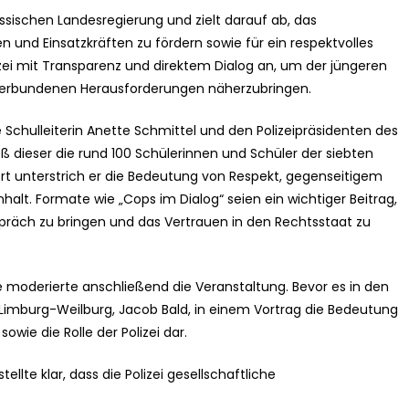
essischen Landesregierung und zielt darauf ab, das
 und Einsatzkräften zu fördern sowie für ein respektvolles
olizei mit Transparenz und direktem Dialog an, um der jüngeren
t verbundenen Herausforderungen näherzubringen.
chulleiterin Anette Schmittel und den Polizeipräsidenten des
eß dieser die rund 100 Schülerinnen und Schüler der siebten
rt unterstrich er die Bedeutung von Respekt, gegenseitigem
lt. Formate wie „Cops im Dialog“ seien ein wichtiger Beitrag,
präch zu bringen und das Vertrauen in den Rechtsstaat zu
e moderierte anschließend die Veranstaltung. Bevor es in den
zei Limburg-Weilburg, Jacob Bald, in einem Vortrag die Bedeutung
wie die Rolle der Polizei dar.
llte klar, dass die Polizei gesellschaftliche