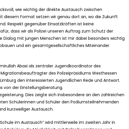
ucksvoll, wie wichtig der direkte Austausch zwischen
 Mit diesem Format setzen wir genau dort an, wo die Zukunft
end. Respekt gegenüber Einsatzkräften ist keine
afür, dass wir als Polizei unseren Auftrag zum Schutz der
ne Dialog mit jungen Menschen ist mir dabei besonders wichtig
e abbauen und ein gesamtgesellschaftliches Miteinander
rullah Abasi als zentraler Jugendkoordinator des
s Migrationsbeauftragter des Polizeipräsidiums Westhessen
 Limburg den interessierten Jugendlichen Rede und Antwort.
us von der Einstellungsberatung.
egeisterung. Dies zeigte sich insbesondere an den zahlreichen
eiteten Schülerinnen und Schüler den Podiumsteilnehmenden
 und kurzweiliger Austausch.
Schule im Austausch“ wird mittlerweile im zweiten Jahr in