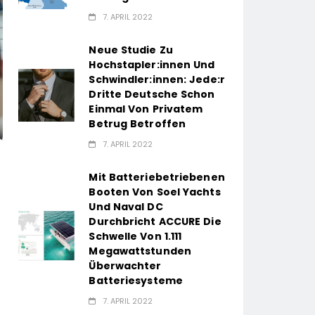
7. APRIL 2022
Neue Studie Zu
Hochstapler:innen Und
Schwindler:innen: Jede:r
Dritte Deutsche Schon
Einmal Von Privatem
Betrug Betroffen
7. APRIL 2022
Mit Batteriebetriebenen
Booten Von Soel Yachts
Und Naval DC
Durchbricht ACCURE Die
Schwelle Von 1.111
Megawattstunden
Überwachter
Batteriesysteme
7. APRIL 2022