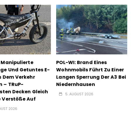
 Manipulierte
POL-WI: Brand Eines
ge Und Getuntes E-
Wohnmobils Führt Zu Einer
s Dem Verkehr
Langen Sperrung Der A3 Bei
n – TRuP-
Niedernhausen
isten Decken Gleich
5. AUGUST 2026
 Verstöße Auf
GUST 2026