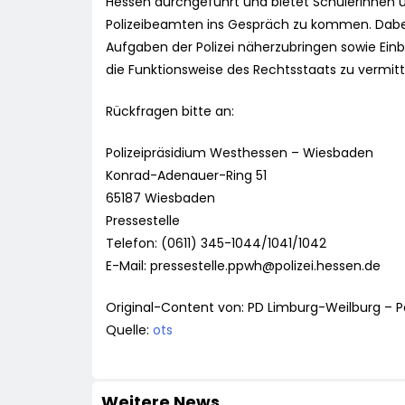
Hessen durchgeführt und bietet Schülerinnen u
Polizeibeamten ins Gespräch zu kommen. Dabei
Aufgaben der Polizei näherzubringen sowie Einb
die Funktionsweise des Rechtsstaats zu vermitt
Rückfragen bitte an:
Polizeipräsidium Westhessen – Wiesbaden
Konrad-Adenauer-Ring 51
65187 Wiesbaden
Pressestelle
Telefon: (0611) 345-1044/1041/1042
E-Mail:
pressestelle.ppwh@polizei.hessen.de
Original-Content von: PD Limburg-Weilburg – P
Quelle:
ots
Weitere News