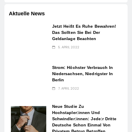
Aktuelle News
Jetzt Heißt Es Ruhe Bewahren!
Das Sollten Sie Bei Der
Geldanlage Beachten
5. APRIL 2022
Strom: Höchster Verbrauch In
Niedersachsen, Niedrigster In
Berlin
7. APRIL 2022
Neue Studie Zu
Hochstapler:innen Und
Schwindler:innen: Jede:r Dritte
Deutsche Schon Einmal Von
Privatem Betrug Betroffen