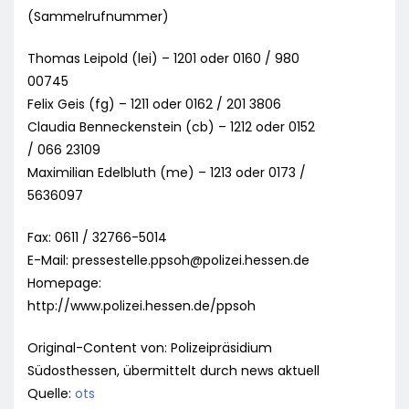
(Sammelrufnummer)
Thomas Leipold (lei) – 1201 oder 0160 / 980
00745
Felix Geis (fg) – 1211 oder 0162 / 201 3806
Claudia Benneckenstein (cb) – 1212 oder 0152
/ 066 23109
Maximilian Edelbluth (me) – 1213 oder 0173 /
5636097
Fax: 0611 / 32766-5014
E-Mail:
pressestelle.ppsoh@polizei.hessen.de
Homepage:
http://www.polizei.hessen.de/ppsoh
Original-Content von: Polizeipräsidium
Südosthessen, übermittelt durch news aktuell
Quelle:
ots