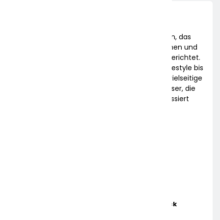
Frankfurter Umschau ist ein digitales Magazin, das
über aktuelle Nachrichten, spannende Themen und
Hintergründe aus Frankfurt und der Region berichtet.
Von Wirtschaft und Politik über Kultur und Lifestyle bis
hin zu lokalen Events – die Plattform bietet vielseitige
Einblicke und relevante Informationen für Leser, die
am Geschehen in der Mainmetropole interessiert
sind.
Aktuelle News
Mandy Schwerendt Wird CCO Von LichtBlick
13. APRIL 2026