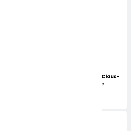
POL-HR: Folgemeldung: 74-Jähriger Claus-
Peter H. Weiterhin Vermisst – Erneute
Veröffentlichung Eines Fotos
6. AUGUST 2026
Aktuelle News