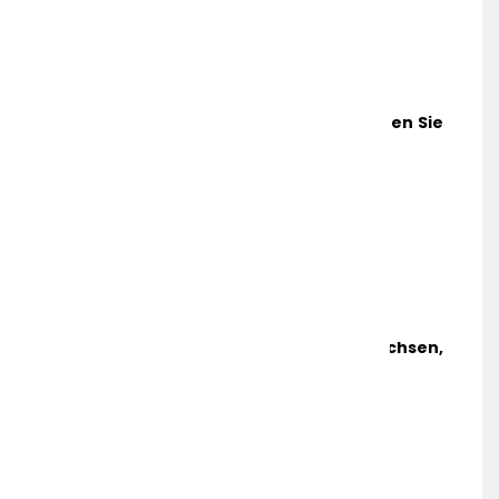
Jetzt Heißt Es Ruhe Bewahren! Das Sollten Sie
Bei Der Geldanlage Beachten
5. APRIL 2022
Strom: Höchster Verbrauch In Niedersachsen,
Niedrigster In Berlin
7. APRIL 2022