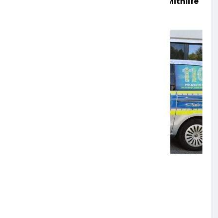
Räder Gefunden – Polizei Bittet Um Mithilfe
6. AUGUST 2026