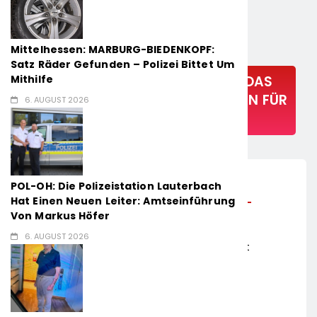
Mittelhessen: MARBURG-BIEDENKOPF:
Satz Räder Gefunden – Polizei Bittet Um
Mithilfe
POL-OF: VERKEHRSBERICHT FÜR DAS
POLIZEIPRÄSIDIUM SÜDOSTHESSEN FÜR
6. AUGUST 2026
DAS JAHR 2025
5. Juni 2026
POL-OH: Die Polizeistation Lauterbach
Hat Einen Neuen Leiter: Amtseinführung
Polizeipräsidium Südosthessen (ots) –
Von Markus Höfer
6. AUGUST 2026
(me) Das Polizeipräsidium Südosthessen stellt
den Verkehrsbericht für das Jahr 2025 vor:
– etwa alle 36 Minuten wird ein Unfall
polizeilich aufgenommen