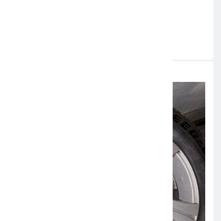
Original-Content von: Polizeipräsidium
Südosthessen, übermittelt durch news aktuell
Quelle:
ots
Weitere News