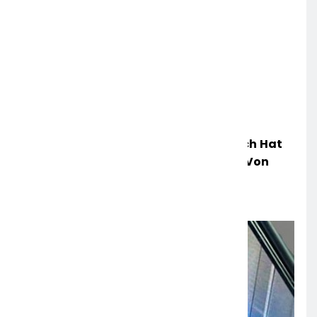
POL-OH: Die Polizeistation Lauterbach Hat
Einen Neuen Leiter: Amtseinführung Von
Markus Höfer
6. AUGUST 2026