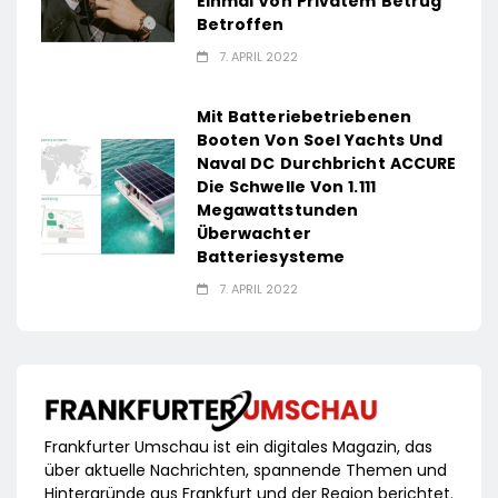
Einmal Von Privatem Betrug
Betroffen
7. APRIL 2022
Mit Batteriebetriebenen
Booten Von Soel Yachts Und
Naval DC Durchbricht ACCURE
Die Schwelle Von 1.111
Megawattstunden
Überwachter
Batteriesysteme
7. APRIL 2022
Frankfurter Umschau ist ein digitales Magazin, das
über aktuelle Nachrichten, spannende Themen und
Hintergründe aus Frankfurt und der Region berichtet.