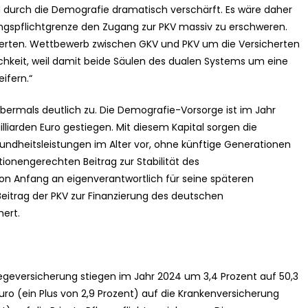
d durch die Demografie dramatisch verschärft. Es wäre daher
rungspflichtgrenze den Zugang zur PKV massiv zu erschweren.
cherten. Wettbewerb zwischen GKV und PKV um die Versicherten
lichkeit, weil damit beide Säulen des dualen Systems um eine
ifern.“
abermals deutlich zu. Die Demografie-Vorsorge ist im Jahr
liarden Euro gestiegen. Mit diesem Kapital sorgen die
undheitsleistungen im Alter vor, ohne künftige Generationen
tionengerechten Beitrag zur Stabilität des
on Anfang an eigenverantwortlich für seine späteren
Beitrag der PKV zur Finanzierung des deutschen
ert.
egeversicherung stiegen im Jahr 2024 um 3,4 Prozent auf 50,3
 Euro (ein Plus von 2,9 Prozent) auf die Krankenversicherung