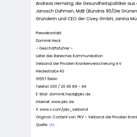
Andreas Hemsing; die Gesundheitspolitiker aus
Janosch Dahmen, MdB (Bündnis 90/Die Grünen); 
Gründerin und CEO der Civey GmbH, Janina Mü
Pressekontakt:
Dominik Heck
– Geschäftsführer –
Leiter des Bereiches Kommunikation
Verband der Privaten Krankenversicherung e.V.
Heidestraße 40
10557 Berlin
Telefon 030 / 20 45 89 – 44
E-Mail:
dominik.heck@pkv.de
Internet: www.pkv.de
X: www.x.com/pkv_verband
Original-Content von: PKV – Verband der Privaten Krank
Quelle:
ots