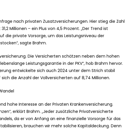
frage nach privaten Zusatzversicherungen. Hier stieg die Zahl
1,2 Millionen – ein Plus von 4,5 Prozent. „Der Trend ist
f die private Vorsorge, um das Leistungsniveau der
stocken“, sagte Brahm.
Vollversicherung. Die Versicherten schätzen neben dem hohen
lebenslange Leistungsgarantie in der PKV“, hob Brahm hervor.
erung entwickelte sich auch 2024 unter dem Strich stabil
 sich die Anzahl der Vollversicherten auf 8,74 Millionen.
 Wandel
end hohe Interesse an der Privaten Krankenversicherung.
en“, erklärt Brahm. „Jeder zusätzliche Privatversicherte
dels, da er von Anfang an eine finanzielle Vorsorge für das
stabilisieren, brauchen wir mehr solche Kapitaldeckung. Denn