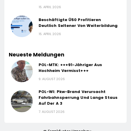
15. APRIL 2026
Beschäftigte Ü50 Profitieren
Deutlich Seltener Von Weiterbildung
15. APRIL 2026
Neueste Meldungen
POL-MTK: +++91-Jähriger Aus
Hochheim Vermisst+++
9. AUGUST 2026
POL-WI: Pkw-Brand Verursacht
Fahrbahnsperrung Und Lange Staus
Auf Der A 3
7. AUGUST 2026