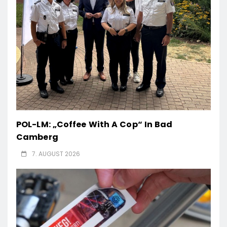
POL-LM: „Coffee With A Cop“ In Bad
Camberg
7. AUGUST 2026