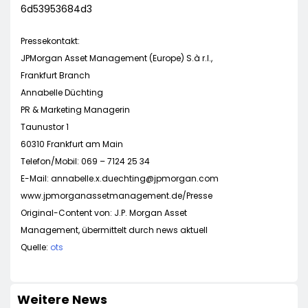
6d53953684d3
Pressekontakt:
JPMorgan Asset Management (Europe) S.à r.l.,
Frankfurt Branch
Annabelle Düchting
PR & Marketing Managerin
Taunustor 1
60310 Frankfurt am Main
Telefon/Mobil: 069 – 7124 25 34
E-Mail:
annabelle.x.duechting@jpmorgan.com
www.jpmorganassetmanagement.de/Presse
Original-Content von: J.P. Morgan Asset
Management, übermittelt durch news aktuell
Quelle:
ots
Weitere News