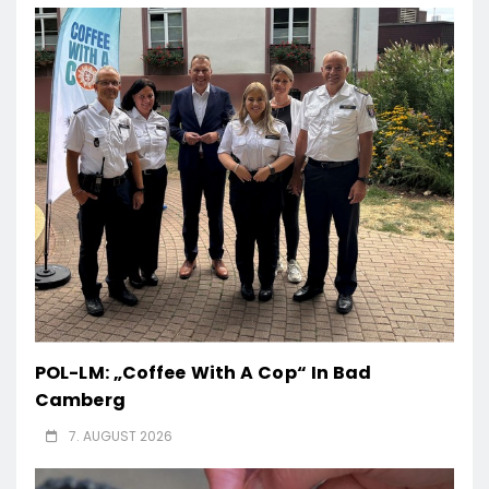
POL-LM: „Coffee With A Cop“ In Bad
Camberg
7. AUGUST 2026