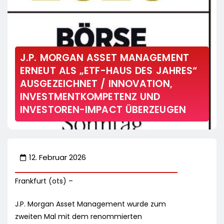
J.P. MORGAN ASSET MANAGEMENT
ERNEUT ALS „ETF-HAUS DES JAHRES“
AUSGEZEICHNET / INNOVATION,
INVESTMENTKOMPETENZ UND
INVESTOREN-IMPACT ÜBERZEUGEN
12. Februar 2026
Frankfurt (ots) –
J.P. Morgan Asset Management wurde zum
zweiten Mal mit dem renommierten