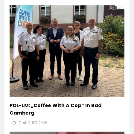
POL-LM: „Coffee With A Cop“ In Bad
Camberg
7. AUGUST 2026