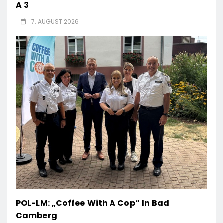
A 3
7. AUGUST 2026
POL-LM: „Coffee With A Cop“ In Bad
Camberg