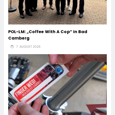
POL-LM: „Coffee With A Cop“ In Bad
Camberg
7. AUGUST 2026