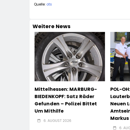
Quelle:
ots
Weitere News
Mittelhessen: MARBURG-
POL-OH:
BIEDENKOPF: Satz Räder
Lauterb
Gefunden – Polizei Bittet
Neuen L
Um Mithilfe
Amtsei
Markus 
6. AUGUST 2026
6. AU