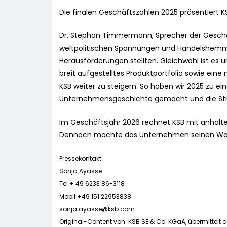
Die finalen Geschäftszahlen 2025 präsentiert K
Dr. Stephan Timmermann, Sprecher der Geschäf
weltpolitischen Spannungen und Handelshemmni
Herausforderungen stellten. Gleichwohl ist es 
breit aufgestelltes Produktportfolio sowie ei
KSB weiter zu steigern. So haben wir 2025 zu e
Unternehmensgeschichte gemacht und die Strat
Im Geschäftsjahr 2026 rechnet KSB mit anhalt
Dennoch möchte das Unternehmen seinen Wac
Pressekontakt:
Sonja Ayasse
Tel + 49 6233 86-3118
Mobil +49 151 22953838
sonja.ayasse@ksb.com
Original-Content von: KSB SE & Co. KGaA, übermittelt 