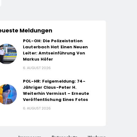
eueste Meldungen
POL-OH: Die Polizeistation
Lauterbach Hat Einen Neuen
Leiter: Amtseinführung Von
Markus Höfer
6. AUGUST 2026
POL-HR: Folgemeldung: 74-
Jähriger Claus-Peter H.
Weiterhin Vermisst – Erneute
Veröffentlichung Eines Fotos
6. AUGUST 2026