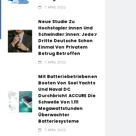
7. APRIL 2022
Neue Studie Zu
Hochstapler:innen Und
Schwindler:innen: Jede:r
Dritte Deutsche Schon
Einmal Von Privatem
Betrug Betroffen
7. APRIL 2022
Mit Batteriebetriebenen
Booten Von Soel Yachts
Und Naval DC
Durchbricht ACCURE Die
Schwelle Von 1.111
Megawattstunden
Überwachter
Batteriesysteme
7. APRIL 2022