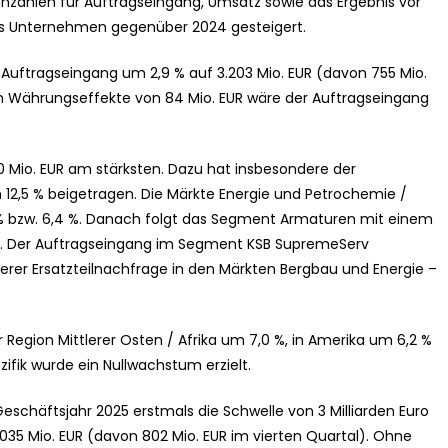
nnzahlen für Auftragseingang, Umsatz sowie das Ergebnis vor
das Unternehmen gegenüber 2024 gesteigert.
 Auftragseingang um 2,9 % auf 3.203 Mio. EUR (davon 755 Mio.
 um Währungseffekte von 84 Mio. EUR wäre der Auftragseingang
 Mio. EUR am stärksten. Dazu hat insbesondere der
2,5 % beigetragen. Die Märkte Energie und Petrochemie /
 bzw. 6,4 %. Danach folgt das Segment Armaturen mit einem
 %). Der Auftragseingang im Segment KSB SupremeServ
erer Ersatzteilnachfrage in den Märkten Bergbau und Energie –
 Region Mittlerer Osten / Afrika um 7,0 %, in Amerika um 6,2 %
zifik wurde ein Nullwachstum erzielt.
eschäftsjahr 2025 erstmals die Schwelle von 3 Milliarden Euro
.035 Mio. EUR (davon 802 Mio. EUR im vierten Quartal). Ohne